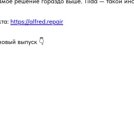
амое решение гораздо выше. Tilda — такой инс
кта:
https://alfred.repair
овый выпуск 👇