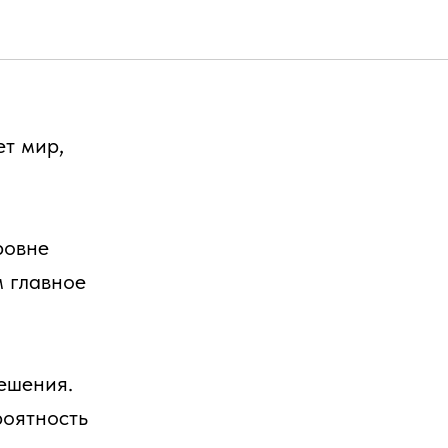
ет мир,
ровне
м главное
решения.
роятность