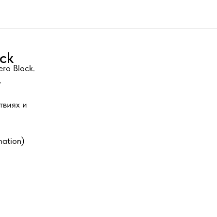
ck
ro Block.
.
твиях и
ation)