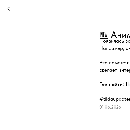
🆕 Аним
Появилась во
Например, ан
Это поможет 
сделает инте
Где найти:
Н
#tildaupdate
01.06.2026