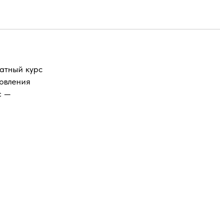
латный курс
новления
с —