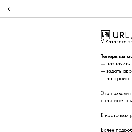
🆕 URL
У Каталога т
Теперь вы м
— назначить 
— задать адр
— настроить 
Это позволит
понятные ссы
В карточках
Более подро