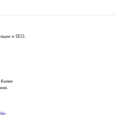
гации и SEO.
 более
мах.
elp-