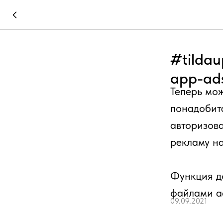
#tildau
app-ads
Теперь мож
понадобитс
авторизов
рекламу на
Функция д
файлами ad
09.09.2021