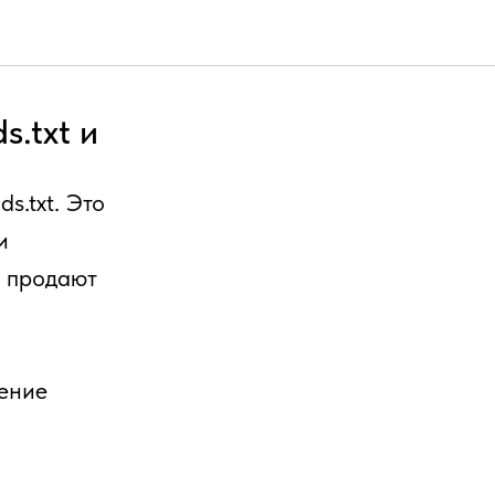
.txt и
s.txt. Это
и
е продают
ение