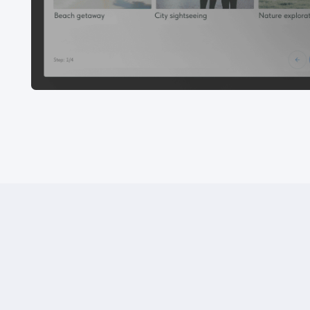
A
Созда
Создавайте ст