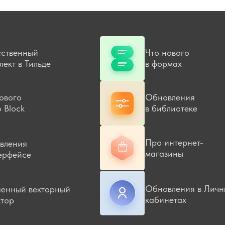
TILD
PUB
ный
Что нового
ТАР
Тильде
в формах
#MA
БЛО
РЕГ
Обновления
ВОЙ
в библиотеке
Про интернет-
я
магазины
е
Обновления в Личных
 векторный
кабинетах