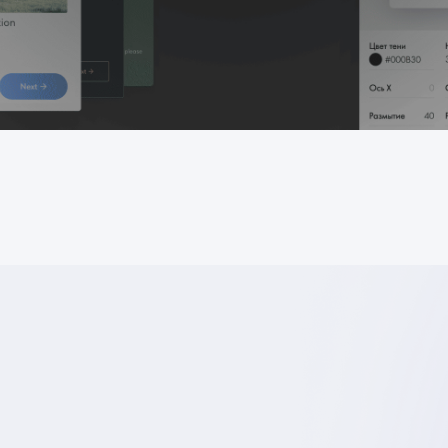
I в Тильде
ние страницы с помощью AI
раницу за пару кликов с помощью искусственного