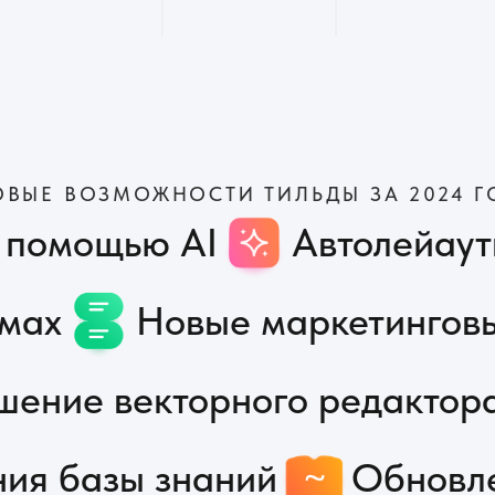
омощью AI
Автолейауты в Zer
х
Новые маркетинговые кви
ие векторного редактора
 базы знаний
Обновления и
и многое другое.