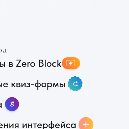
o Block
з-формы
нтерфейса