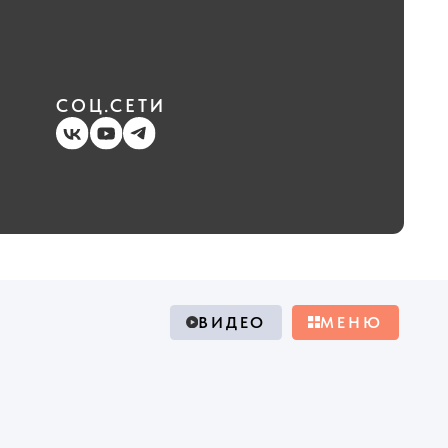
.СЕТИ
ВИДЕО
MEНЮ
а