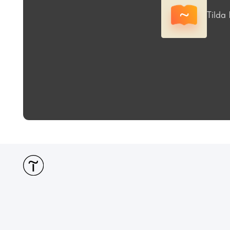
#MA
Tild