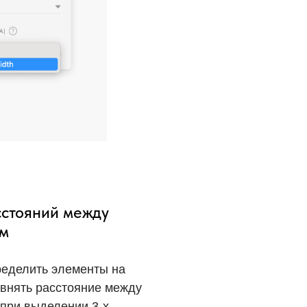
стояний между
ям
ределить элементы на
авнять расстояние между
 при выделении 3-х