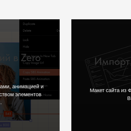
ий в Zero
Импорт
пами, анимацией и
Макет сайта из 
ством элементов
B
.