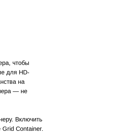
ера, чтобы
ле для HD-
анства на
нера — не
неру. Включить
Grid Container.