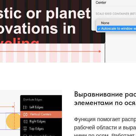
Выравнивание рас
элементами по ос
Функция помогает расп
рабочей области и выр
ними по осям. Работает