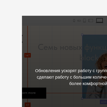
Семь новых функц
block
Обновления ускорят работу с груп
сделают работу с большим количе
Читать
более комфортной