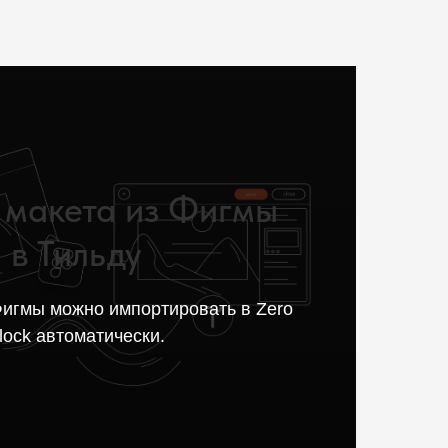
 макета из Фигмы
в Тильду
Фигмы можно импортировать в Zero
Узнать больше
lock автоматически.