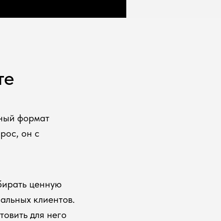
те
ный формат
рос, он с
бирать ценную
альных клиентов.
товить для него