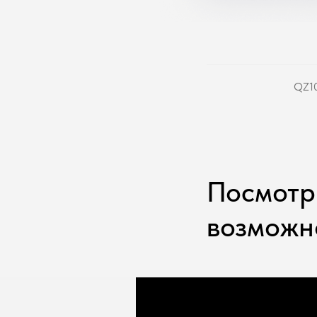
QZ10
Посмотр
возможн