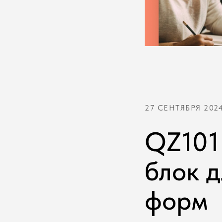
27 СЕНТЯБРЯ 202
QZ101
блок 
форм