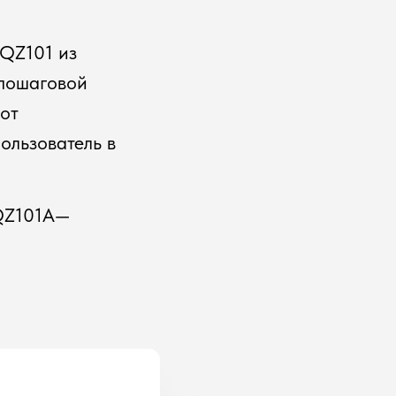
 QZ101 из
 пошаговой
от
пользователь в
(QZ101A—