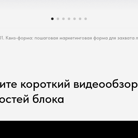
1. Квиз-форма: пошаговая маркетинговая форма для захвата 
ите короткий видеообзор
остей блока