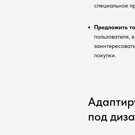
специальное п
Предложить то
пользователя, 
заинтересоват
покупки.
Адаптир
под диз