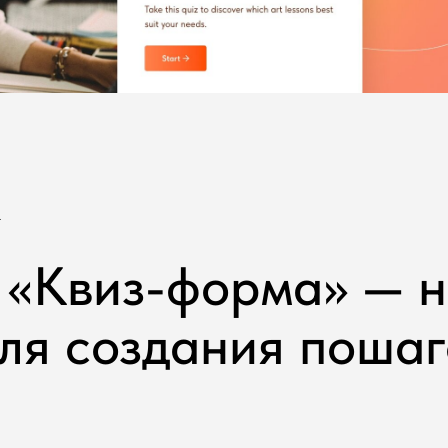
4
 «Квиз-форма» — 
для создания поша