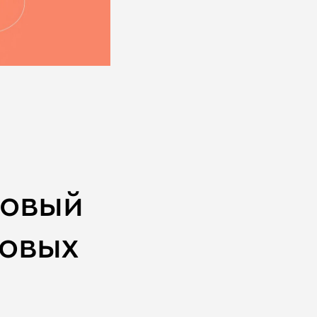
новый
говых